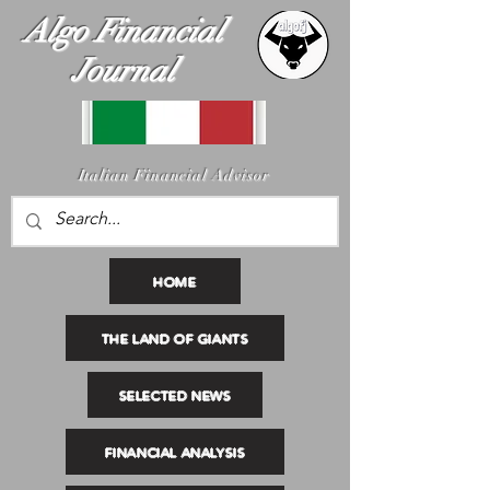
Algo Financial
Journal
I
talian Financial Advisor
HOME
THE LAND OF GIANTS
SELECTED NEWS
FINANCIAL ANALYSIS