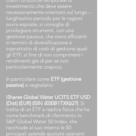
Dato l’orizzonte temporale di
investimento che deve essere
necessariamente orientato sul lungo –
lunghissimo periodo per le ragioni
sovra esposte, si consiglia di
privilegiare strumenti, con una
gestione passiva, che siano efficienti
in termini di diversificazione e
soprattutto di costi di gestione quali
gli ETF, al fine di non comprimere i
rendimenti già di per sé non
particolarmente cospicui.
In particolare come
ETF (gestione
passiva)
si segnalano:
iShares Global Water UCITS ETF USD
(Dist) (EUR) (ISIN
IE00B1TXK627
)
. Si
tratta di un ETF a replica fisica che ha
come benchmark di riferimento lo
S&P Global Water 50 Index, che
racchiude al suo interno le 50
principali aziende quotate operanti