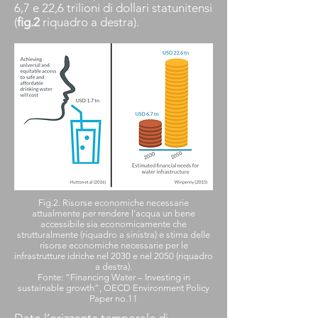
6,7 e 22,6 trilioni di dollari statunitensi
(
fig.2
riquadro a destra).
Fig.2. Risorse economiche necessarie
attualmente per rendere l’acqua un bene
accessibile sia economicamente che
strutturalmente (riquadro a sinistra) e stima delle
risorse economiche necessarie per le
infrastrutture idriche nel 2030 e nel 2050 (riquadro
a destra).
Fonte: “Financing Water – Investing in
sustainable growth”, OECD Environment Policy
Paper no.11