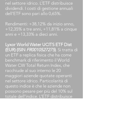
nel settore idrico. L’ETF distribuisce
dividendi. I costi di gestione annuali
dell’ETF sono pari allo 0,65%.
Rendimenti: +38,12% da inizio anno,
+12,35% a tre anni, +11,81% a cinque
anni e +13,33% a dieci anni.
Lyxor World Water UCITS ETF Dist
(EUR) (ISIN
FR0010527275
)
. Si tratta di
un ETF a replica fisica che ha come
benchmark di riferimento il World
Water CW Total Return Index, che
racchiude al suo interno le 20
maggiori aziende quotate operanti
nel settore idrico. Particolarità di
questo indice è che le aziende non
possono pesare per più del 10% sul
totale dell’indice. L’ETF distribuisce
dividendi. I costi di gestione annuali
dell’ETF sono pari allo 0,60%.