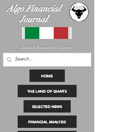
Algo Financial
Journal
I
talian Financial Advisor
HOME
THE LAND OF GIANTS
SELECTED NEWS
FINANCIAL ANALYSIS