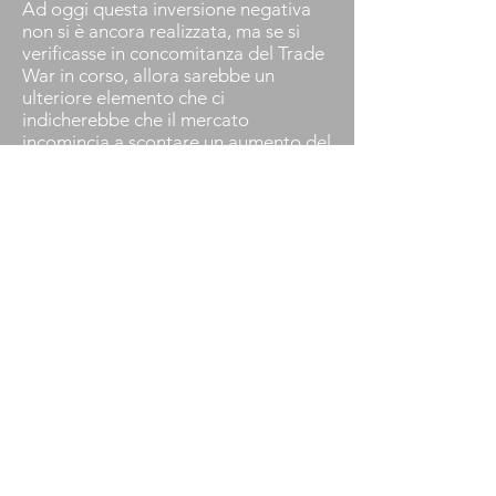
Ad oggi questa inversione negativa
non si è ancora realizzata, ma se si
verificasse in concomitanza del Trade
War in corso, allora sarebbe un
ulteriore elemento che ci
indicherebbe che il mercato
incomincia a scontare un aumento del
rischio di recessione e a quel punto
sarebbe opportuno
incominciare a coprirsi con gli
strumenti adeguati.
Share