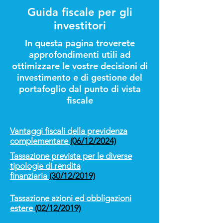
Guida fiscale per gli
investitori
In questa pagina troverete
approfondimenti utili ad
ottimizzare le vostre decisioni di
investimento e di gestione del
portafoglio dal punto di vista
fiscale
Vantaggi fiscali della previdenza
complementare
(06/12/2024)
Tassazione prevista per le diverse
tipologie di rendita
finanziaria
(30/12/2019)
Tassazione azioni ed obbligazioni
estere
(02/12/2019)