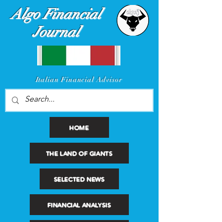
Algo Financial
Journal
I
talian Financial Advisor
HOME
THE LAND OF GIANTS
SELECTED NEWS
FINANCIAL ANALYSIS