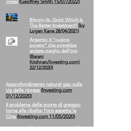
cinesi
(Geoffrey Smith
15
/07/2022)
Bitcoin Vs. Gold: Which Is
The Better Investment?
(by
Logan Kane 28/04/2021)
Argento: il “cugino
povero” che potrebbe
andare meglio dell’oro
(Barani
Krishnan/Investing.com)
22/12/2020)
Approfondimento natural gas: sulla
via della ripresa
(Investing.com
01/12/2020)
Il problema delle scorte di greggio
torna alla ribalta; l’oro aspetta la
Cina
(Investing.com 11/05/2020)
Investire nell'argento: cosa si profila