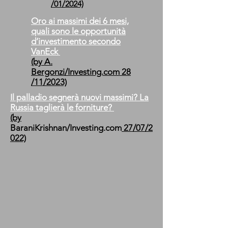
/01/2024)
Oro ai massimi dei 6 mesi,
quali sono le opportunità
d’investimento secondo
VanEck
(by A.
Bergonzi
/Investing.com
28
/11/2023)
Il palladio segnerà nuovi massimi? La
Russia taglierà le forniture?
(by
BaraniKrishnan/Investing.com
27/07/2
022)