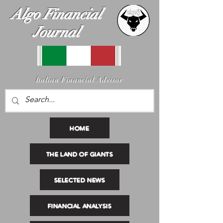
Algo Financial
Journal
I
talian Financial Advisor
HOME
THE LAND OF GIANTS
SELECTED NEWS
FINANCIAL ANALYSIS