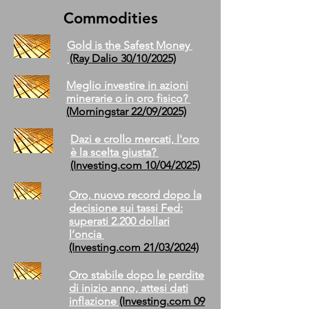
Commodities
Gold is the Safest Money
(Ray Dalio 30/10/2025)
Meglio investire in azioni
minerarie o in oro fisico?
(Morningstar 22/09/2025)
Dazi e crollo mercati, l'oro
è la scelta giusta?
(Investing.com 10/04/2025)
Oro, nuovo record dopo la
decisione sui tassi Fed:
superati 2.200 dollari
l’oncia
(Investing.com 21/03/2024)
Oro stabile dopo le perdite
di inizio anno, attesi dati
inflazione
(I
nvesting.com
09