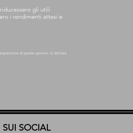
ducessero gli utili
ero i rendimenti attesi e
espressione di queste opinioni. Si dichiara
 SUI SOCIAL