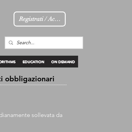
Registrati / Accedi
ORITHMS
EDUCATION
ON DEMAND
ti obbligazionari
idianamente sollevata da