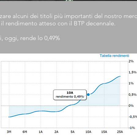
zare alcuni dei titoli più importanti del nostro m
 il rendimento atteso con il BTP decennale.
ni, oggi, rende lo 0,49%