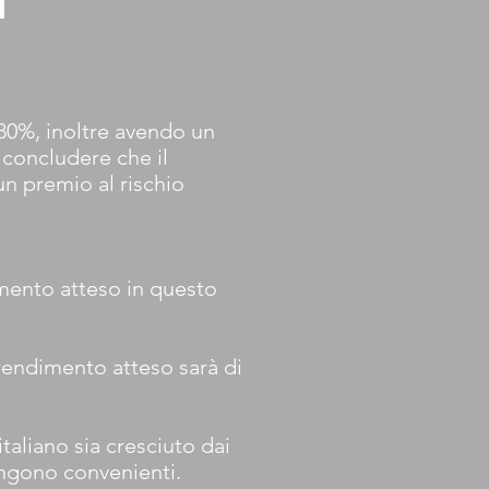
0,80%, inoltre avendo un
o concludere che il
un premio al rischio
dimento atteso in questo
 rendimento atteso sarà di
taliano sia cresciuto dai
mangono convenienti.