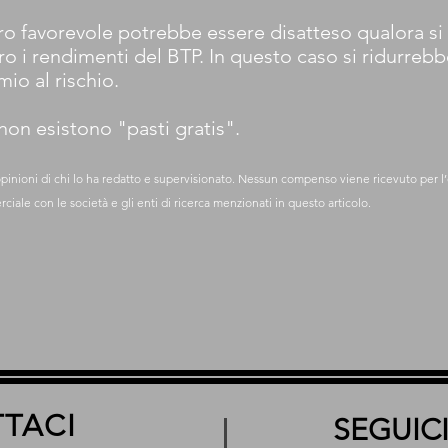
favorevole potrebbe essere disatteso qualora si ri
ero i rendimenti del BTP. In questo caso si ridurrebb
io al rischio.
on esistono "pasti gratis".
 opinioni di chi lo ha redatto e supervisionato. Nessun compenso viene ricevuto per l’
iale con le società e gli enti di ricerca menzionati in questo articolo.
TACI
SEGUICI