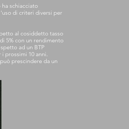
 ha schiacciato
so di criteri diversi per
spetto al cosiddetto tasso
i di 5% con un rendimento
rispetto ad un BTP
i prossimi 10 anni.
i può prescindere da un