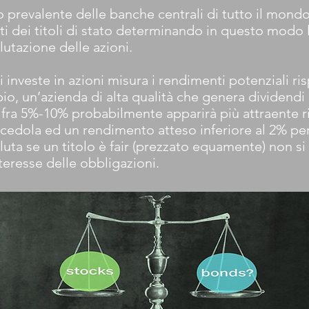
 prevalente delle banche centrali di tutto il mondo
 dei titoli di stato determinando in questo modo l'u
alutazione delle azioni.
investe in azioni misura i rendimenti potenziali ri
pio, un’azienda di alta qualità che genera dividend
i fra 5%-10% probabilmente apparirà più attraente 
edola ed un rendimento atteso inferiore al 2% per 
uta se un titolo è fair (prezzato equamente) non s
nteresse delle obbligazioni.