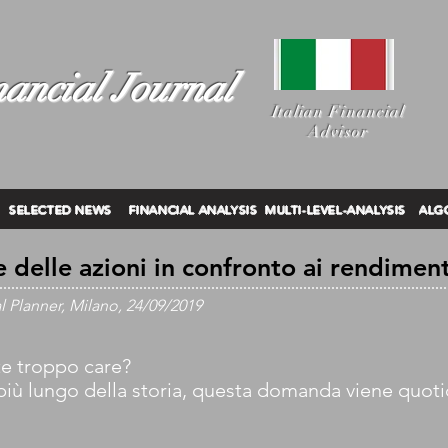
ancial Journal
I
talian Financial
Advisor
SELECTED NEWS
FINANCIAL ANALYSIS
MULTI-LEVEL-ANALYSIS
ALG
e delle azioni in confronto ai rendimen
al Planner, Milano, 24/09/2019
te troppo care?
 più lungo della storia, questa domanda viene quot