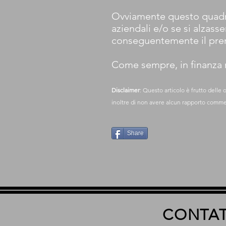
Ovviamente questo quadro 
aziendali e/o se si alzass
conseguentemente il prem
Come sempre, in finanza n
Disclaimer
: Questo articolo è frutto delle
inoltre di non avere alcun rapporto commerc
Share
CONTAT