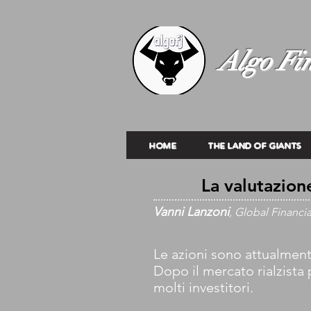
Algo Fin
HOME
THE LAND OF GIANTS
La valutazion
Vanni Lanzoni
, Global Financi
Le azioni sono attualmen
Dopo il mercato rialzista
molti investitori.