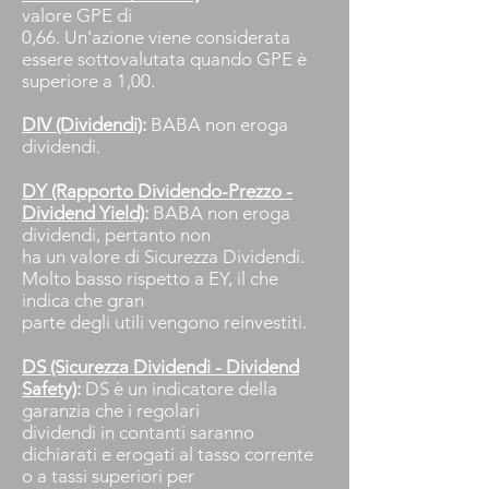
valore GPE di
0,66. Un'azione viene considerata
essere sottovalutata quando GPE è
superiore a 1,00.
DIV (Dividendi)
:
BABA non eroga
dividendi.
DY (Rapporto Dividendo-Prezzo -
Dividend Yield)
:
BABA non eroga
dividendi, pertanto non
ha un valore di Sicurezza Dividendi.
Molto basso rispetto a EY, il che
indica che gran
parte degli utili vengono reinvestiti.
DS (Sicurezza Dividendi - Dividend
Safety)
:
DS è un indicatore della
garanzia che i regolari
dividendi in contanti saranno
dichiarati e erogati al tasso corrente
o a tassi superiori per