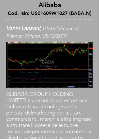
Alibaba
Cod. isin: US01609W1027 (BABA.N)
Vanni Lanzoni
, Global Financial
Planner, Milano, 05/12/2019
ALIBABA GROUP HOLDING
LIMITED è una holding che fornisce
l'infrastruttura tecnologica e la
portata delmarketing per aiutare
commercianti, marchi e altre imprese
a sfruttare il potere delle nuove
tecnologie per interagire con utenti e
clienti. La Società gestisce quattro