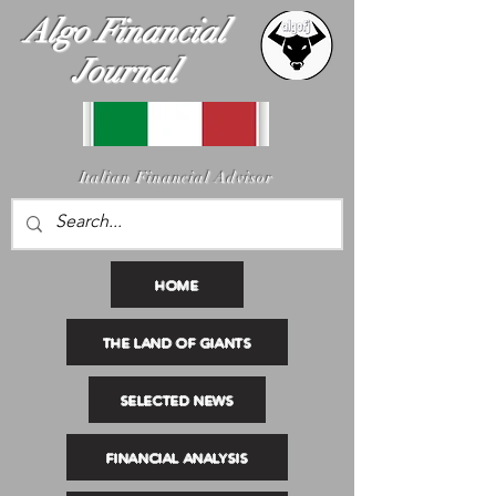
Algo Financial
Journal
I
talian Financial Advisor
HOME
THE LAND OF GIANTS
SELECTED NEWS
FINANCIAL ANALYSIS